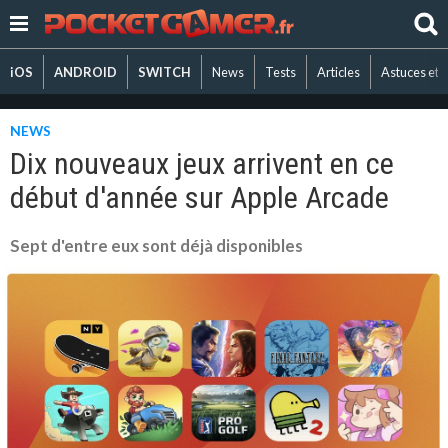
iOS
ANDROID
SWITCH
News
Tests
Articles
Astuces et 
NEWS
Dix nouveaux jeux arrivent en ce
début d'année sur Apple Arcade
Sept d'entre eux sont déjà disponibles