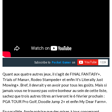
Subscribe to
Pocket Gamer
on
Quant aux quatre autres jeux, il s'agit de FINAL FANTASY+,
Trials of Mana+, Rodeo Stampede+ et enfin It's Literally Just
Mowing+. Bref, il devrait y en avoir pour tous les goûts. Mais si
jamais vous ne trouvez pas votre bonheur au sein de cette liste,
sachez que trois autres titres arriveront le 6 février prochain :
PGA TOUR Pro Golf, Doodle Jump 2+ et enfin My Dear Farm+.
En parallèle, Apple précise que des mises à jour concernant