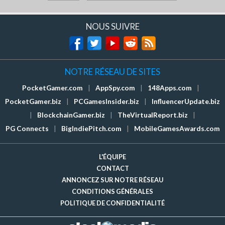
NOUS SUIVRE
NOTRE RÉSEAU DE SITES
PocketGamer.com
|
AppSpy.com
|
148Apps.com
|
PocketGamer.biz
|
PCGamesInsider.biz
|
InfluencerUpdate.biz
|
BlockchainGamer.biz
|
TheVirtualReport.biz
|
PG Connects
|
BigIndiePitch.com
|
MobileGamesAwards.com
L'ÉQUIPE
CONTACT
ANNONCEZ SUR NOTRE RÉSEAU
CONDITIONS GÉNÉRALES
POLITIQUE DE CONFIDENTIALITÉ