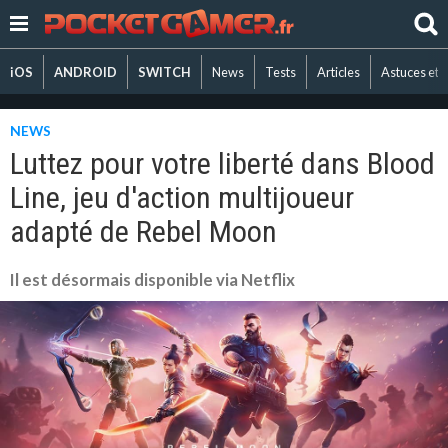
iOS
ANDROID
SWITCH
News
Tests
Articles
Astuces et 
NEWS
Luttez pour votre liberté dans Blood
Line, jeu d'action multijoueur
adapté de Rebel Moon
Il est désormais disponible via Netflix