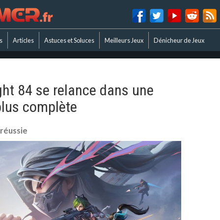
s
Articles
Astuces et Soluces
Meilleurs Jeux
Dénicheur de Jeux
ight 84 se relance dans une
plus complète
 réussie