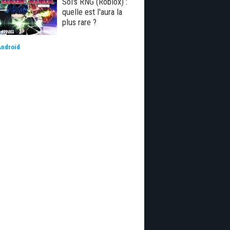
Sol's RNG (Roblox) :
quelle est l'aura la
plus rare ?
Android