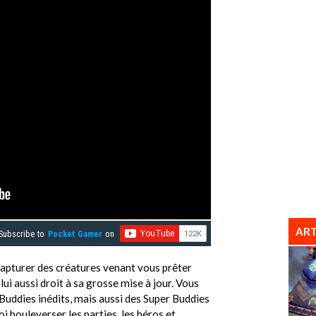
ART
Subscribe to
Pocket Gamer
on
apturer des créatures venant vous prêter
ui aussi droit à sa grosse mise à jour. Vous
Buddies inédits, mais aussi des Super Buddies
oi bouleverser les parties, les héros et