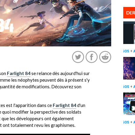
DER
iOS
+
 son
Farlight 84
se relance dès aujourd'hui sur
comme les néophytes peuvent dès à présent s'y
 quantité de modifications. Découvrez son
iOS
+
es est l'apparition dans ce
Farlight 84
d'un
 quoi modifier la perspective des soldats
t que les développeurs ont également
iOS
+
 et ont totalement revu les graphismes.