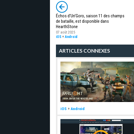
Échos d'Un'Goro, saison 11 des champs
de bataille, est disponible dans
HearthStone
07 août 2025
iOS
+
Android
ARTICLES CONNEXES
iOS
+
Android