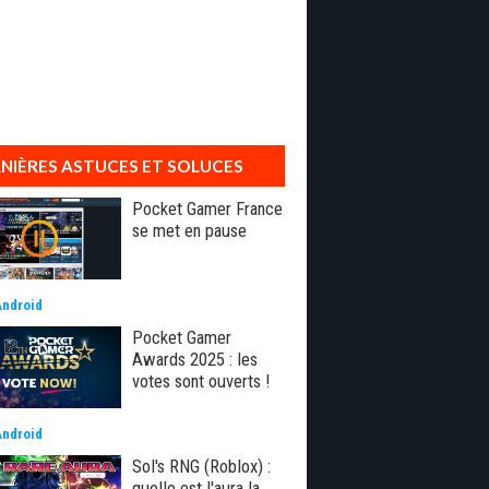
NIÈRES ASTUCES ET SOLUCES
Pocket Gamer France
se met en pause
Android
Pocket Gamer
Awards 2025 : les
votes sont ouverts !
Android
Sol's RNG (Roblox) :
quelle est l'aura la