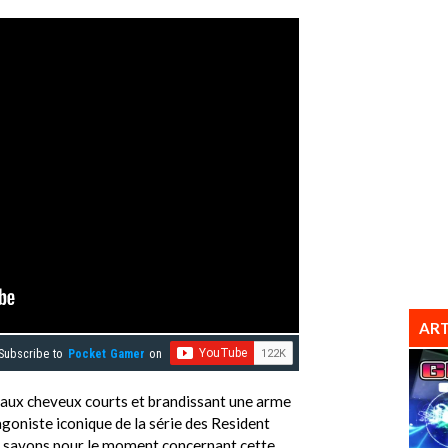
ART
Subscribe to
Pocket Gamer
on
e aux cheveux courts et brandissant une arme
otagoniste iconique de la série des Resident
ous savons pour le moment concernant cette