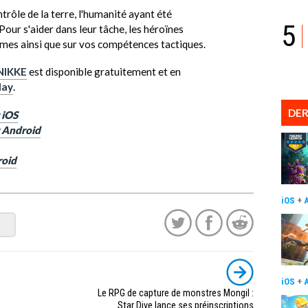
ntrôle de la terre, l'humanité ayant été
5
our s'aider dans leur tâche, les héroïnes
rmes ainsi que sur vos compétences tactiques.
 NIKKE
est disponible gratuitement et en
lay
.
DER
 iOS
r Android
roid
iOS
+
iOS
+
Le RPG de capture de monstres Mongil :
Star Dive lance ses préinscriptions