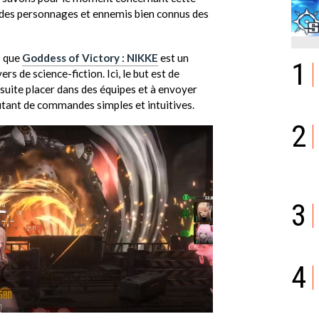
 des personnages et ennemis bien connus des
s que
Goddess of Victory : NIKKE
est un
1
s de science-fiction. Ici, le but est de
suite placer dans des équipes et à envoyer
itant de commandes simples et intuitives.
2
3
4