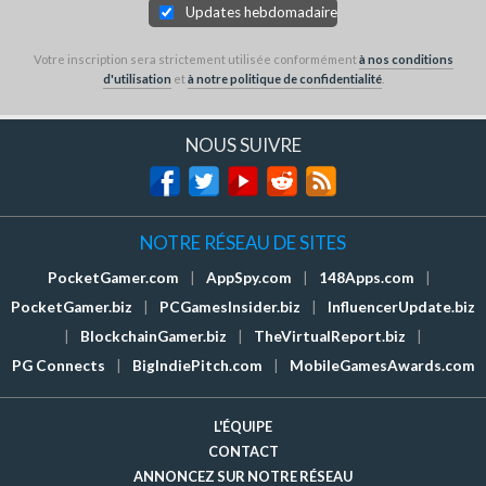
Updates hebdomadaires
Votre inscription sera strictement utilisée conformément
à nos conditions
d'utilisation
et
à notre politique de confidentialité
.
NOUS SUIVRE
NOTRE RÉSEAU DE SITES
PocketGamer.com
|
AppSpy.com
|
148Apps.com
|
PocketGamer.biz
|
PCGamesInsider.biz
|
InfluencerUpdate.biz
|
BlockchainGamer.biz
|
TheVirtualReport.biz
|
PG Connects
|
BigIndiePitch.com
|
MobileGamesAwards.com
L'ÉQUIPE
CONTACT
ANNONCEZ SUR NOTRE RÉSEAU