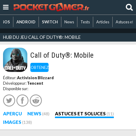
iOS
ANDROID
SWITCH
News
Tests
Articles
Astuces et 
HUB DU JEU CALL OF DUTY®: MOBILE
Call of Duty®: Mobile
OBTENEZ
Éditeur:
Activision Blizzard
Développeur:
Tencent
Disponible sur:
APERÇU
NEWS
ASTUCES ET SOLUCES
(48)
(11)
IMAGES
(138)