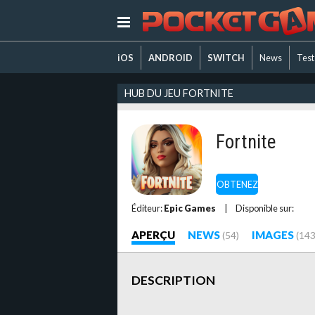
iOS
ANDROID
SWITCH
News
Test
HUB DU JEU FORTNITE
Fortnite
OBTENEZ
Éditeur:
Epic Games
|
Disponible sur:
APERÇU
NEWS
IMAGES
(54)
(143
DESCRIPTION