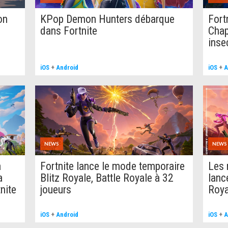
on
KPop Demon Hunters débarque
Fort
dans Fortnite
Chap
inse
iOS
+
Android
iOS
+
A
NEWS
NEWS
a
Fortnite lance le mode temporaire
Les 
a
Blitz Royale, Battle Royale à 32
lanc
nite
joueurs
Roya
iOS
+
Android
iOS
+
A