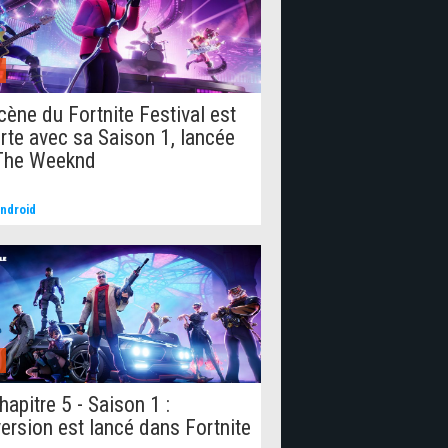
cène du Fortnite Festival est
rte avec sa Saison 1, lancée
The Weeknd
ndroid
hapitre 5 - Saison 1 :
ersion est lancé dans Fortnite