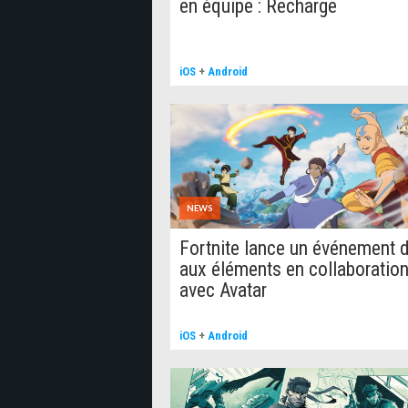
en équipe : Recharge
iOS
+
Android
NEWS
Fortnite lance un événement 
aux éléments en collaboratio
avec Avatar
iOS
+
Android