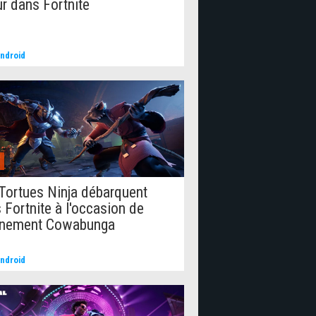
ur dans Fortnite
ndroid
Tortues Ninja débarquent
 Fortnite à l'occasion de
énement Cowabunga
ndroid