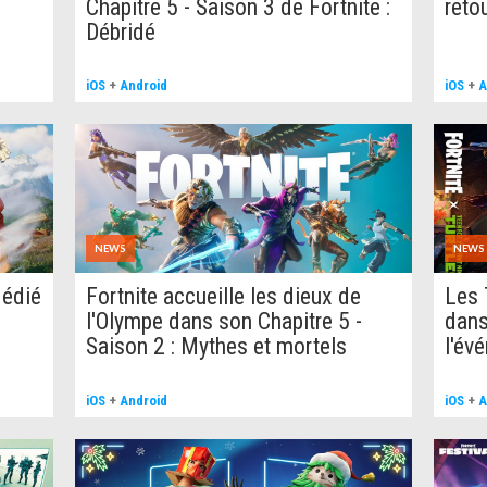
Chapitre 5 - Saison 3 de Fortnite :
reto
Débridé
iOS
+
Android
iOS
+
A
NEWS
NEWS
dédié
Fortnite accueille les dieux de
Les 
n
l'Olympe dans son Chapitre 5 -
dans
Saison 2 : Mythes et mortels
l'év
iOS
+
Android
iOS
+
A