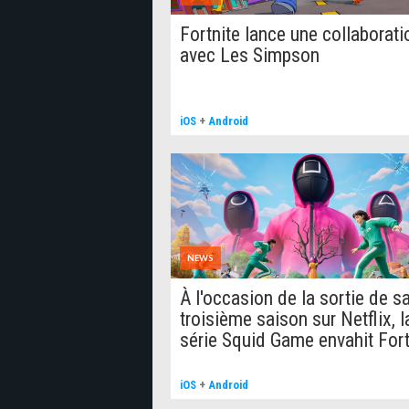
Fortnite lance une collaborati
avec Les Simpson
iOS
+
Android
NEWS
À l'occasion de la sortie de s
troisième saison sur Netflix, l
série Squid Game envahit Fort
iOS
+
Android