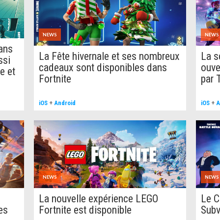
NEWS
NEWS
dans
La Fête hivernale et ses nombreux
La s
ssi
cadeaux sont disponibles dans
ouve
e et
Fortnite
par 
iOS
+
Android
iOS
+
A
NEWS
NEWS
La nouvelle expérience LEGO
Le C
es
Fortnite est disponible
Subv