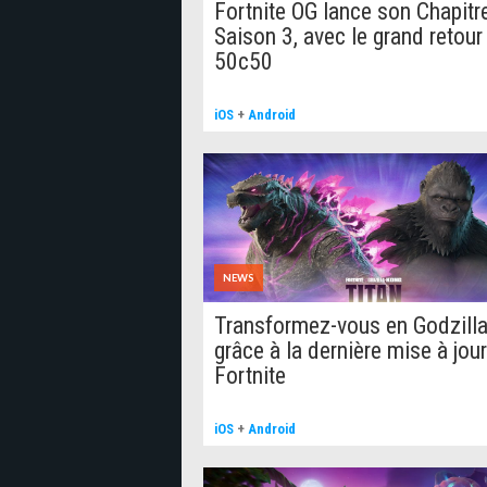
Fortnite OG lance son Chapitre
Saison 3, avec le grand retour
50c50
iOS
+
Android
NEWS
Transformez-vous en Godzill
grâce à la dernière mise à jou
Fortnite
iOS
+
Android