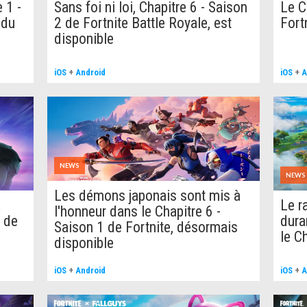
 1 -
Sans foi ni loi, Chapitre 6 - Saison
Le C
 du
2 de Fortnite Battle Royale, est
Fort
disponible
iOS
+
Android
iOS
+
A
NEWS
NEWS
Les démons japonais sont mis à
a
Le r
l'honneur dans le Chapitre 6 -
r de
dura
Saison 1 de Fortnite, désormais
le C
disponible
iOS
+
Android
iOS
+
A