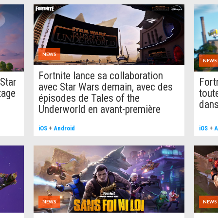
NEWS
NEWS
Fortnite lance sa collaboration
 Star
Fort
avec Star Wars demain, avec des
tage
tout
épisodes de Tales of the
dans
Underworld en avant-première
iOS
+
Android
iOS
+
A
NEWS
NEWS