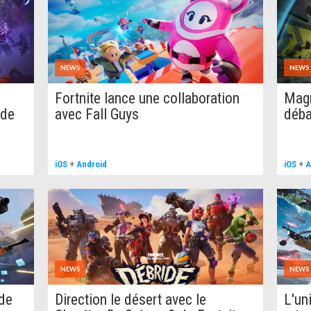
NEWS
NEWS
Fortnite lance une collaboration
Magn
 de
avec Fall Guys
déba
iOS
+
Android
iOS
+
A
NEWS
NEWS
ode
Direction le désert avec le
L'un