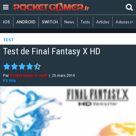
iOS
ANDROID
SWITCH
News
Tests
Articles
Astuces et 
TEST
Test de Final Fantasy X HD
Par
Pocket Gamer.fr staff
|
25 mars 2014
PS Vita