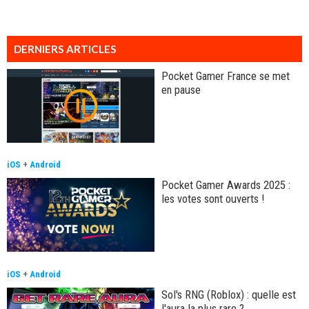
DERNIERS ARTICLES
Pocket Gamer France se met
en pause
iOS
+
Android
Pocket Gamer Awards 2025 :
les votes sont ouverts !
iOS
+
Android
Sol's RNG (Roblox) : quelle est
l'aura la plus rare ?