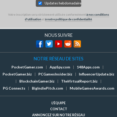
Updates hebdomadaires
Votre inscription sera strictement utilisée conformément
à nos conditions
d'utilisation
et
à notre politique de confidentialité
.
NOUS SUIVRE
NOTRE RÉSEAU DE SITES
PocketGamer.com
|
AppSpy.com
|
148Apps.com
|
PocketGamer.biz
|
PCGamesInsider.biz
|
InfluencerUpdate.biz
|
BlockchainGamer.biz
|
TheVirtualReport.biz
|
PG Connects
|
BigIndiePitch.com
|
MobileGamesAwards.com
L'ÉQUIPE
CONTACT
ANNONCEZ SUR NOTRE RÉSEAU