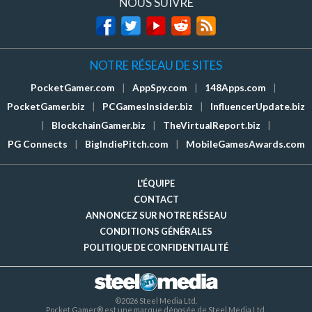
NOUS SUIVRE
NOTRE RÉSEAU DE SITES
PocketGamer.com
|
AppSpy.com
|
148Apps.com
|
PocketGamer.biz
|
PCGamesInsider.biz
|
InfluencerUpdate.biz
|
BlockchainGamer.biz
|
TheVirtualReport.biz
|
PG Connects
|
BigIndiePitch.com
|
MobileGamesAwards.com
L'ÉQUIPE
CONTACT
ANNONCEZ SUR NOTRE RÉSEAU
CONDITIONS GÉNÉRALES
POLITIQUE DE CONFIDENTIALITÉ
©2026 Steel Media Ltd.
Pocket Gamer® est une marque déposée de Steel Media Ltd.