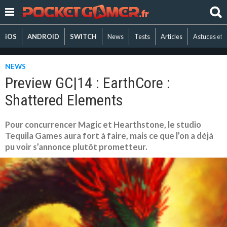
iOS
ANDROID
SWITCH
News
Tests
Articles
Astuces et 
NEWS
Preview GC|14 : EarthCore :
Shattered Elements
Pour concurrencer Magic et Hearthstone, le studio
Tequila Games aura fort à faire, mais ce que l’on a déjà
pu voir s’annonce plutôt prometteur.