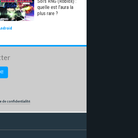
Sol's RNG (Roblox) :
quelle est l'aura la
plus rare ?
Android
tter
e de confidentialité
.