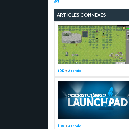
iOS
ARTICLES CONNEXES
iOS
+
Android
iOS
+
Android