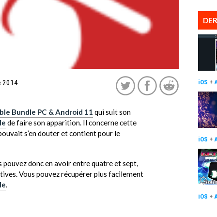
DER
e 2014
iOS
+
le Bundle PC & Android 11
qui suit son
le
de faire son apparition. Il concerne cette
uvait s’en douter et contient pour le
iOS
+
 pouvez donc en avoir entre quatre et sept,
ctives. Vous pouvez récupérer plus facilement
le
.
iOS
+