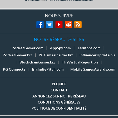
NOUS SUIVRE
NOTRE RÉSEAU DE SITES
PocketGamer.com
|
AppSpy.com
|
148Apps.com
|
PocketGamer.biz
|
PCGamesInsider.biz
|
InfluencerUpdate.biz
|
BlockchainGamer.biz
|
TheVirtualReport.biz
|
PG Connects
|
BigIndiePitch.com
|
MobileGamesAwards.com
L'ÉQUIPE
CONTACT
ANNONCEZ SUR NOTRE RÉSEAU
CONDITIONS GÉNÉRALES
POLITIQUE DE CONFIDENTIALITÉ