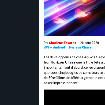
Par
Charlène Tavares
|
20 août 2020
iOS
+
Android
|
Horizon Chase
Les développeurs de chez
Aquiris Game
leur
Horizon Chase
que le titre fête à
importants. Tout d'abord, ce jeu dispon
quelques cinq bougies au compteur, ce q
de 50 millions de téléchargements ont ét
assez impressionnant.