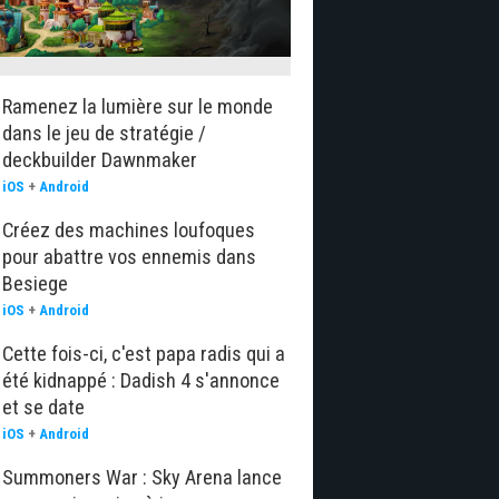
Ramenez la lumière sur le monde
dans le jeu de stratégie /
deckbuilder Dawnmaker
iOS
+
Android
Créez des machines loufoques
pour abattre vos ennemis dans
Besiege
iOS
+
Android
Cette fois-ci, c'est papa radis qui a
été kidnappé : Dadish 4 s'annonce
et se date
iOS
+
Android
Summoners War : Sky Arena lance