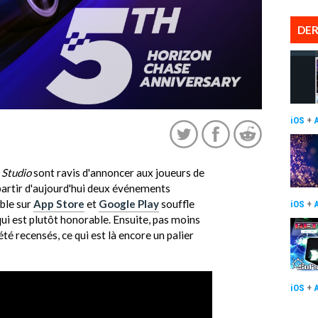
DER
iOS
+
 Studio
sont ravis d'annoncer aux joueurs de
 partir d'aujourd'hui deux événements
ible sur
App Store
et
Google Play
souffle
iOS
+
ui est plutôt honorable. Ensuite, pas moins
é recensés, ce qui est là encore un palier
iOS
+