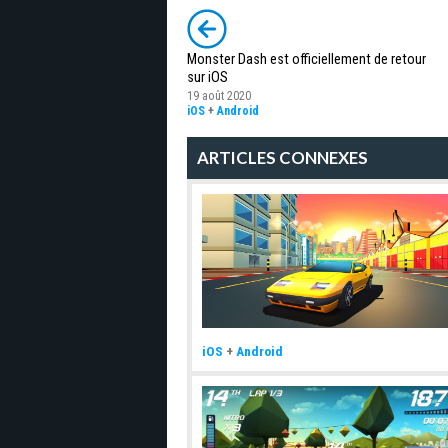
Monster Dash est officiellement de retour
sur iOS
19 août 2020
iOS
+
Android
ARTICLES CONNEXES
iOS
+
Android