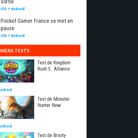
sortie
iOS
+
Android
Pocket Gamer France se met en
pause
iOS
+
Android
NIERS TESTS
Test de Kingdom
Rush 5 : Alliance
Android
Test de Monster
Hunter Now
Android
Test de Brixity