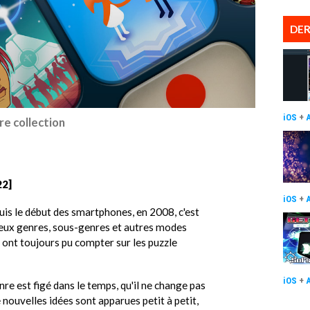
DER
iOS
+
re collection
22]
iOS
+
epuis le début des smartphones, en 2008, c'est
eux genres, sous-genres et autres modes
rs ont toujours pu compter sur les puzzle
iOS
+
nre est figé dans le temps, qu'il ne change pas
e nouvelles idées sont apparues petit à petit,