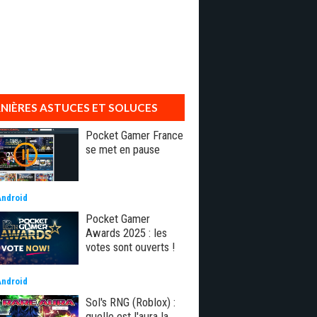
NIÈRES ASTUCES ET SOLUCES
Pocket Gamer France
se met en pause
Android
Pocket Gamer
Awards 2025 : les
votes sont ouverts !
Android
Sol's RNG (Roblox) :
quelle est l'aura la