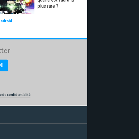
plus rare ?
Android
tter
e de confidentialité
.