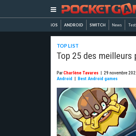
iOS
ANDROID
SWITCH
News
Test
TOP LIST
Top 25 des meilleurs
Par
Charlène Tavares
|
29 novembre 202
Android
|
Best Android games