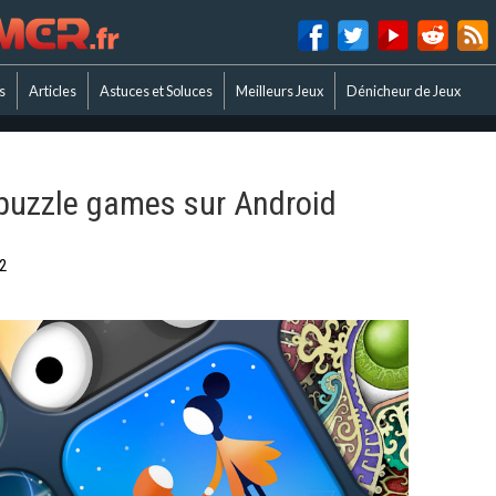
s
Articles
Astuces et Soluces
Meilleurs Jeux
Dénicheur de Jeux
 puzzle games sur Android
2