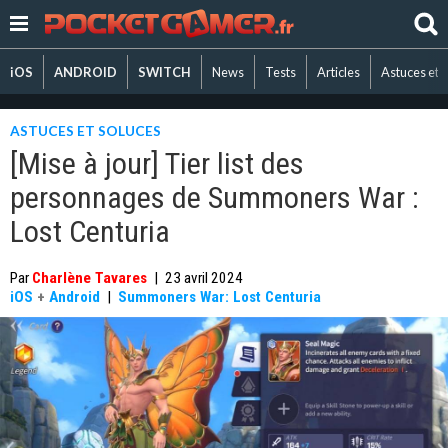
iOS
ANDROID
SWITCH
News
Tests
Articles
Astuces et 
ASTUCES ET SOLUCES
[Mise à jour] Tier list des
personnages de Summoners War :
Lost Centuria
Par
Charlène Tavares
|
23 avril 2024
iOS
+
Android
|
Summoners War: Lost Centuria