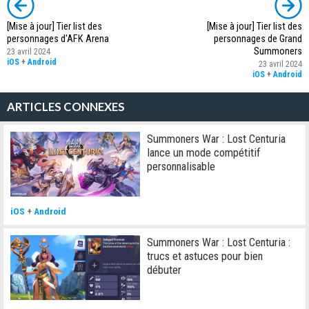
[Mise à jour] Tier list des
[Mise à jour] Tier list des
personnages d'AFK Arena
personnages de Grand
Summoners
23 avril 2024
iOS
+
Android
23 avril 2024
iOS
+
Android
ARTICLES CONNEXES
Summoners War : Lost Centuria
lance un mode compétitif
personnalisable
iOS
+
Android
Summoners War : Lost Centuria :
trucs et astuces pour bien
débuter