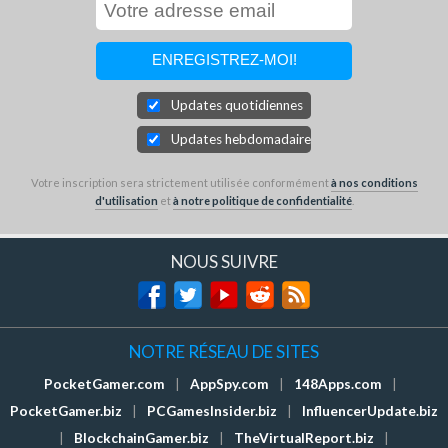
Updates quotidiennes
Updates hebdomadaires
Votre inscription sera strictement utilisée conformément
à nos conditions
d'utilisation
et
à notre politique de confidentialité
.
NOUS SUIVRE
NOTRE RÉSEAU DE SITES
PocketGamer.com
|
AppSpy.com
|
148Apps.com
|
PocketGamer.biz
|
PCGamesInsider.biz
|
InfluencerUpdate.biz
|
BlockchainGamer.biz
|
TheVirtualReport.biz
|