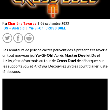
Par
Charlène Tavares
|
06 septembre 2022
iOS
+
Android
|
Yu-Gi-Oh! CROSS DUEL
Les amateurs de jeux de cartes peuvent dès à présent s'essayer à
un tout nouveau jeu
Yu-Gi-Oh!
Après
Master Duel
et
Duel
Links
, c'est désormais au tour de
Cross Duel
de débarquer sur
les supports
iOS
et
Android
. Découvrez un très court trailer juste
ci-dessous.