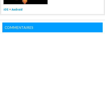
iOS
+
Android
COMMENTAIRES