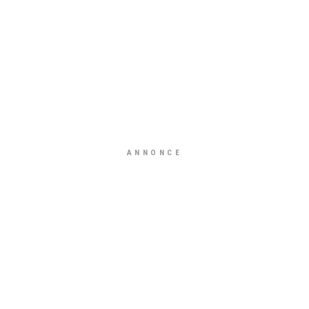
ANNONCE