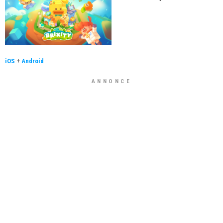
iOS
+
Android
ANNONCE