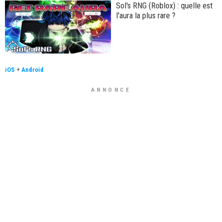
Sol's RNG (Roblox) : quelle est
l'aura la plus rare ?
iOS
+
Android
ANNONCE