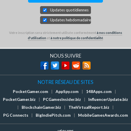
Updates quotidiennes
Updates hebdomadaires
Votre inscription sera strictement utilisée conformément
à nos conditions
d'utilisation
et
à notre politique de confidentialité
.
NOUS SUIVRE
NOTRE RÉSEAU DE SITES
PocketGamer.com
|
AppSpy.com
|
148Apps.com
|
PocketGamer.biz
|
PCGamesInsider.biz
|
InfluencerUpdate.biz
|
BlockchainGamer.biz
|
TheVirtualReport.biz
|
PG Connects
|
BigIndiePitch.com
|
MobileGamesAwards.com