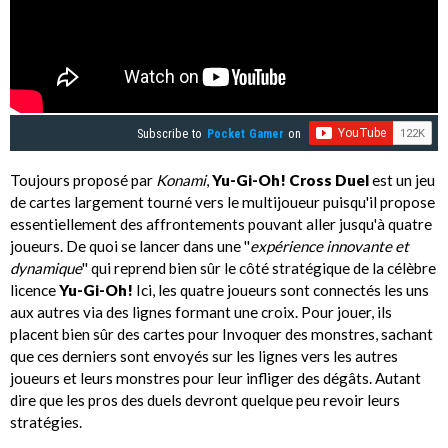
Subscribe to
Pocket Gamer
on
Toujours proposé par
Konami
,
Yu-Gi-Oh! Cross Duel
est un jeu
de cartes largement tourné vers le multijoueur puisqu'il propose
essentiellement des affrontements pouvant aller jusqu'à quatre
joueurs. De quoi se lancer dans une ''
expérience innovante et
dynamique
'' qui reprend bien sûr le côté stratégique de la célèbre
licence
Yu-Gi-Oh!
Ici, les quatre joueurs sont connectés les uns
aux autres via des lignes formant une croix. Pour jouer, ils
placent bien sûr des cartes pour Invoquer des monstres, sachant
que ces derniers sont envoyés sur les lignes vers les autres
joueurs et leurs monstres pour leur infliger des dégâts. Autant
dire que les pros des duels devront quelque peu revoir leurs
stratégies.