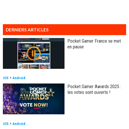
DERNIERS ARTICLES
Pocket Gamer France se met
en pause
iOS
+
Android
Pocket Gamer Awards 2025 :
les votes sont ouverts !
iOS
+
Android