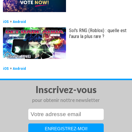
iOS
+
Android
Sol's RNG (Roblox) : quelle est
l'aura la plus rare ?
iOS
+
Android
Inscrivez-vous
pour obtenir nottre newsletter