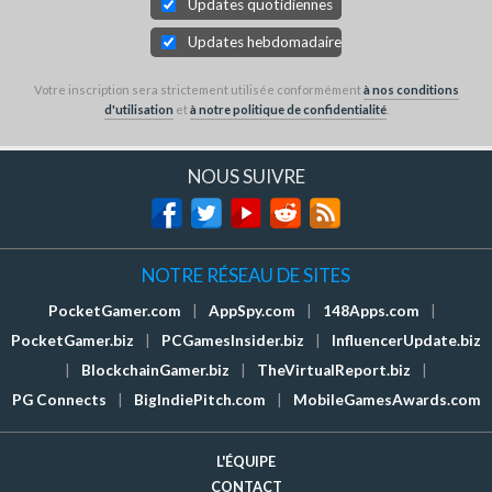
Updates quotidiennes
Updates hebdomadaires
Votre inscription sera strictement utilisée conformément
à nos conditions
d'utilisation
et
à notre politique de confidentialité
.
NOUS SUIVRE
NOTRE RÉSEAU DE SITES
PocketGamer.com
|
AppSpy.com
|
148Apps.com
|
PocketGamer.biz
|
PCGamesInsider.biz
|
InfluencerUpdate.biz
|
BlockchainGamer.biz
|
TheVirtualReport.biz
|
PG Connects
|
BigIndiePitch.com
|
MobileGamesAwards.com
L'ÉQUIPE
CONTACT