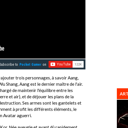
Subscribe to
Pocket Gamer
on
ajouter trois personnages, à savoir Aang,
u Shang, Aang est le dernier maître de l'air.
chargé de maintenir l'équilibre entre les
ART
rre et air), et de déjouer les plans de la
 destruction. Ses armes sont les gantelets et
mment à profit les différents éléments, le
 Avatar aguerri.
e Kor. Née aveugle et ayant dû rapidement