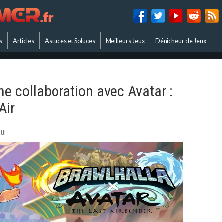
s
Articles
Astuces et Soluces
Meilleurs Jeux
Dénicheur de Jeux
e collaboration avec Avatar :
Air
eu