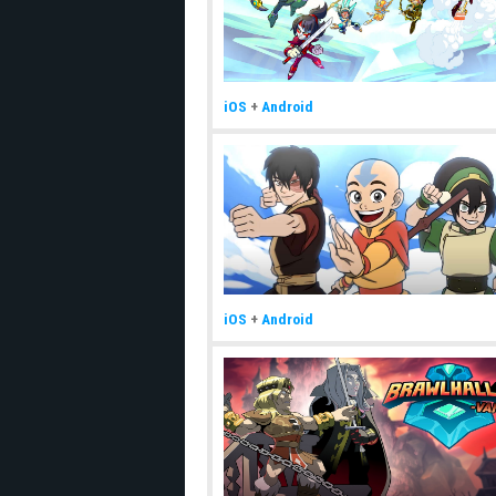
iOS
+
Android
iOS
+
Android