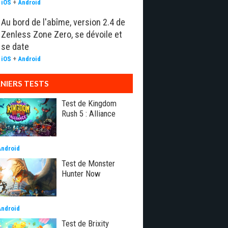
iOS
+
Android
Au bord de l'abîme, version 2.4 de
Zenless Zone Zero, se dévoile et
se date
iOS
+
Android
NIERS TESTS
Test de Kingdom
Rush 5 : Alliance
Android
Test de Monster
Hunter Now
Android
Test de Brixity