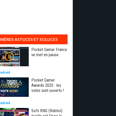
NIÈRES ASTUCES ET SOLUCES
Pocket Gamer France
se met en pause
Android
Pocket Gamer
Awards 2025 : les
votes sont ouverts !
Android
Sol's RNG (Roblox) :
quelle est l'aura la