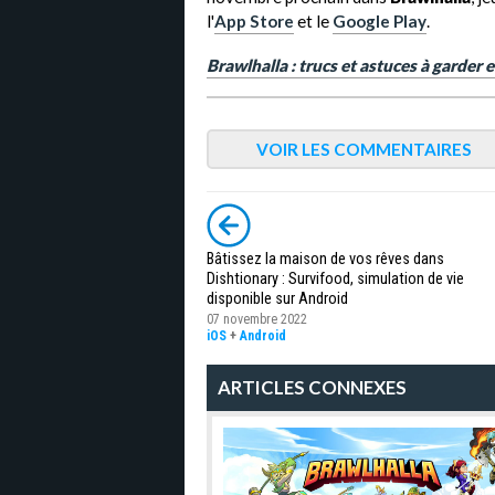
l'
App Store
et le
Google Play
.
Brawlhalla : trucs et astuces à garder
VOIR LES COMMENTAIRES
Bâtissez la maison de vos rêves dans
Dishtionary : Survifood, simulation de vie
disponible sur Android
07 novembre 2022
iOS
+
Android
ARTICLES CONNEXES