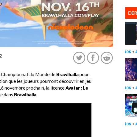
DER
iOS
+
2
 du Championnat du Monde de
Brawlhalla
pour
ation que les joueurs pourront découvrir en jeu
 16 novembre prochain, la licence
Avatar : Le
iOS
+
ée dans
Brawlhalla
.
iOS
+