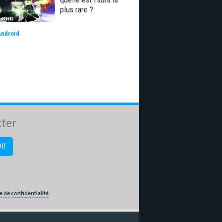
plus rare ?
Android
tter
e de confidentialité
.