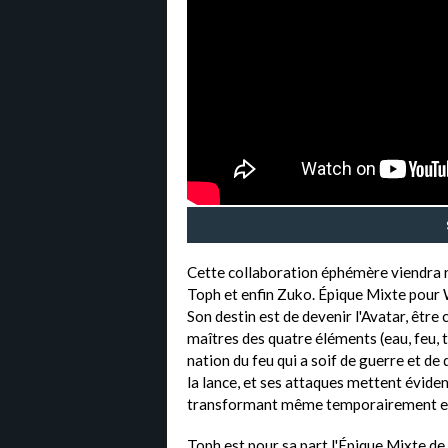
Cette collaboration éphémère viendra r
Toph et enfin Zuko. Épique Mixte pour W
Son destin est de devenir l'Avatar, être 
maîtres des quatre éléments (eau, feu, te
nation du feu qui a soif de guerre et de
la lance, et ses attaques mettent évide
transformant même temporairement en
Toph est pour sa part l'Épique Mixte d