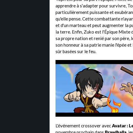
apprendre à s'adapter pour survivre, To
particulièrement puissante et exubérante
qu'elle pense. Cette combattante n'aya
et d'un marteau et peut augmenter la p
la terre. Enfin, Zuko est l'Épique Mixte d
sa propre nation et renié par son père, 
son honneur à sa patrie manie l'épée et 
sûr basées sur le feu.
L'événement crossover avec
Avatar : L
novembre prochain dans
Brawlhalla
, j