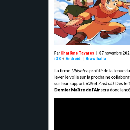
Par
Charlène Tavares
|
07 novembre 202
iOS
+
Android
|
Brawlhalla
La firme
Ubisoft
a profité de la tenue
lever le voile sur la prochaine collabor
sur leur support
iOS
et
Android
. Dès le
Dernier Maître de l'Air
sera donc lanc