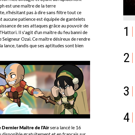
ph est une maître de la terre
, n'hésitant pas à dire sans filtre tout ce
nt aucune patience est équipée de gantelets
uissance de ses attaques grâce au pouvoir de
1
'Hattori. Il s'agit d'un maître du feu banni de
le Seigneur Ozai. Ce maître désireux de rendre
la lance, tandis que ses aptitudes sont bien
2
3
4
e Dernier Maître de l'Air
sera lancé le 16
eu disponible gratuitement et en français sur