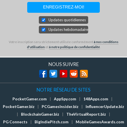
Updates quotidiennes
Updates hebdomadaires
Votre inscription sera strictement utilisée conformément
à nos conditions
d'utilisation
et
à notre politique de confidentialité
.
NOUS SUIVRE
NOTRE RÉSEAU DE SITES
PocketGamer.com
|
AppSpy.com
|
148Apps.com
|
PocketGamer.biz
|
PCGamesInsider.biz
|
InfluencerUpdate.biz
|
BlockchainGamer.biz
|
TheVirtualReport.biz
|
PG Connects
|
BigIndiePitch.com
|
MobileGamesAwards.com