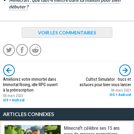
Minecraft : que faut-il mettre dans sa maison pour bien
débuter ?
VOIR LES COMMENTAIRES
Améliorez votre immortel dans
Cultist Simulator : trucs et
Immortal Rising, idle RPG ouvert
astuces pour bien vous lancer
à la préinscription
06 mars 2023
iOS
+
Android
06 mars 2023
iOS
+
Android
ARTICLES CONNEXES
Minecraft célèbre ses 15 ans
avec de grosses promotions