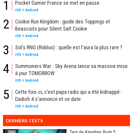
1
Pocket Gamer France se met en pause
iOS
+
Android
2
Cookie Run Kingdom : guide des Toppings et
Beascuits pour Silent Salt Cookie
iOS
+
Android
3
Sol's RNG (Roblox) : quelle est l'aura la plus rare ?
iOS
+
Android
4
Summoners War : Sky Arena lance sa massive mise
à jour TOMORROW
iOS
+
Android
5
Cette fois-ci, c'est papa radis qui a été kidnappé :
Dadish 4 s'annonce et se date
iOS
+
Android
DERNIERS TESTS
Test de Kingdom Rush 5 :