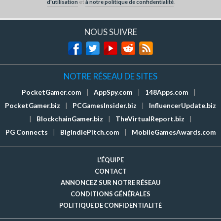
d'utilisation
et
à notre politique de confidentialité
.
NOUS SUIVRE
NOTRE RÉSEAU DE SITES
PocketGamer.com
|
AppSpy.com
|
148Apps.com
|
PocketGamer.biz
|
PCGamesInsider.biz
|
InfluencerUpdate.biz
|
BlockchainGamer.biz
|
TheVirtualReport.biz
|
PG Connects
|
BigIndiePitch.com
|
MobileGamesAwards.com
L'ÉQUIPE
CONTACT
ANNONCEZ SUR NOTRE RÉSEAU
CONDITIONS GÉNÉRALES
POLITIQUE DE CONFIDENTIALITÉ