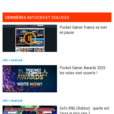
DERNIÈRES ASTUCES ET SOLUCES
Pocket Gamer France se met
en pause
iOS
+
Android
Pocket Gamer Awards 2025 :
les votes sont ouverts !
iOS
+
Android
Sol's RNG (Roblox) : quelle est
l'aura la plus rare ?