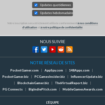
Updates quotidiennes
Updates hebdomadaires
Votre inscription sera strictement utilisée conformément
à nos conditions
d'utilisation
et
à notre politique de confidentialité
.
NOUS SUIVRE
NOTRE RÉSEAU DE SITES
PocketGamer.com
|
AppSpy.com
|
148Apps.com
|
PocketGamer.biz
|
PCGamesInsider.biz
|
InfluencerUpdate.biz
|
BlockchainGamer.biz
|
TheVirtualReport.biz
|
PG Connects
|
BigIndiePitch.com
|
MobileGamesAwards.com
L'ÉQUIPE