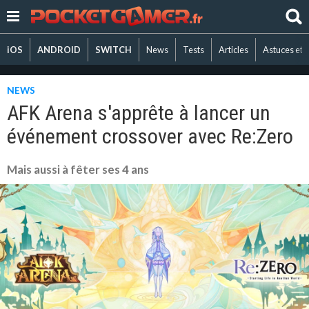
iOS
ANDROID
SWITCH
News
Tests
Articles
Astuces et 
NEWS
AFK Arena s'apprête à lancer un
événement crossover avec Re:Zero
Mais aussi à fêter ses 4 ans