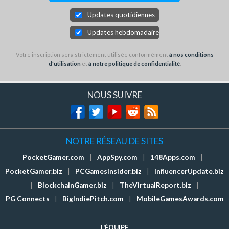
Updates quotidiennes
Updates hebdomadaires
Votre inscription sera strictement utilisée conformément
à nos conditions
d'utilisation
et
à notre politique de confidentialité
.
NOUS SUIVRE
NOTRE RÉSEAU DE SITES
PocketGamer.com
|
AppSpy.com
|
148Apps.com
|
PocketGamer.biz
|
PCGamesInsider.biz
|
InfluencerUpdate.biz
|
BlockchainGamer.biz
|
TheVirtualReport.biz
|
PG Connects
|
BigIndiePitch.com
|
MobileGamesAwards.com
L'ÉQUIPE