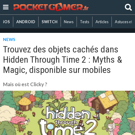
iOS
ANDROID
SWITCH
News
Tests
Articles
Astuces et 
NEWS
Trouvez des objets cachés dans
Hidden Through Time 2 : Myths &
Magic, disponible sur mobiles
Mais où est Clicky ?