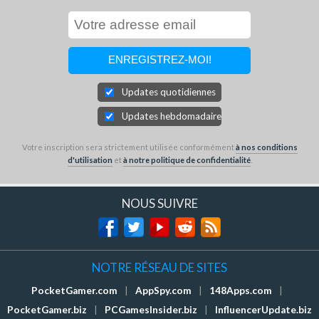
Updates quotidiennes
Updates hebdomadaires
Votre inscription sera strictement utilisée conformément
à nos conditions
d'utilisation
et
à notre politique de confidentialité
.
NOUS SUIVRE
NOTRE RÉSEAU DE SITES
PocketGamer.com
|
AppSpy.com
|
148Apps.com
|
PocketGamer.biz
|
PCGamesInsider.biz
|
InfluencerUpdate.biz