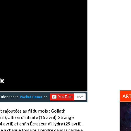
ART
Subscribe to
Pocket Gamer
on
rajoutées au fil du mois : Goliath
l), Ultron d'infinité (15 avril), Strange
vril) et enfin Écraseur d'Hydra (29 avril).
e à chaque fois vous rendre dans la cache à