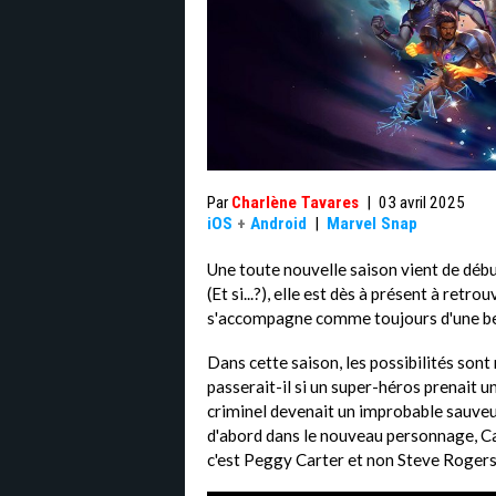
Par
Charlène Tavares
|
03 avril 2025
iOS
+
Android
|
Marvel Snap
Une toute nouvelle saison vient de déb
(Et si...?), elle est dès à présent à retr
s'accompagne comme toujours d'une bel
Dans cette saison, les possibilités sont
passerait-il si un super-héros prenait 
criminel devenait un improbable sauveu
d'abord dans le nouveau personnage, Cap
c'est Peggy Carter et non Steve Rogers 