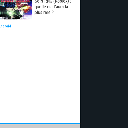
Sol's RNG (Roblox) :
quelle est l'aura la
plus rare ?
Android