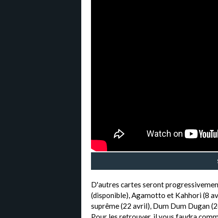
D'autres cartes seront progressivement 
(disponible), Agamotto et Kahhori (8 avri
suprême (22 avril), Dum Dum Dugan (24 a
Pour les retrouver, il vous faudra comm