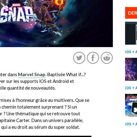
DER
iOS
+
uter dans
Marvel Snap
. Baptisée What if...?
ouver sur les supports iOS et Android et
le quantité de nouveautés.
iOS
+
 mises à l'honneur grâce au multivers. Que se
un chemin totalement surprenant ? Si un
r ? Une thématique qui se retrouve tout
itaine Carter. Dans un univers parallèle,
iOS
+
qui a eu droit au sérum du super soldat.