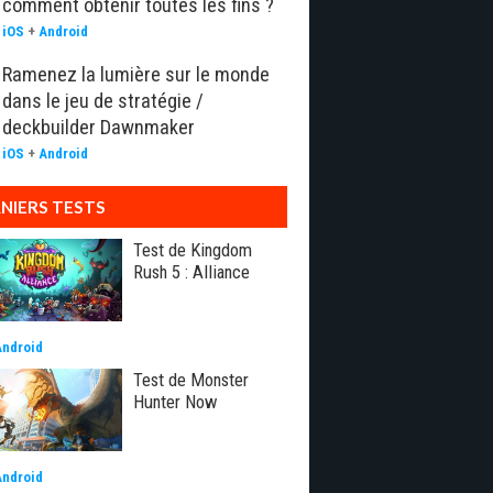
comment obtenir toutes les fins ?
iOS
+
Android
Ramenez la lumière sur le monde
dans le jeu de stratégie /
deckbuilder Dawnmaker
iOS
+
Android
NIERS TESTS
Test de Kingdom
Rush 5 : Alliance
Android
Test de Monster
Hunter Now
Android