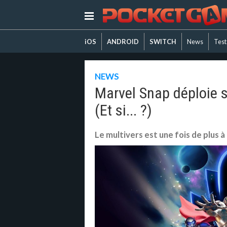
iOS
ANDROID
SWITCH
News
Test
NEWS
Marvel Snap déploie sa
(Et si... ?)
Le multivers est une fois de plus à