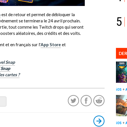
n
est de retour et permet de débloquer la
5
énement se terminera le 24 avril prochain.
artie, tout comme les Twitch drops qui seront
oosters aléatoires, des crédits et des volts.
t et en français sur l'
App Store
et
DER
rvel Snap
l Snap
s cartes ?
iOS
+
iOS
+