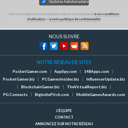
Updates hebdomadaires
Votre inscription sera strictement utilisée conformément
à nos conditions
d'utilisation
et
à notre politique de confidentialité
.
NOUS SUIVRE
NOTRE RÉSEAU DE SITES
PocketGamer.com
|
AppSpy.com
|
148Apps.com
|
PocketGamer.biz
|
PCGamesInsider.biz
|
InfluencerUpdate.biz
|
BlockchainGamer.biz
|
TheVirtualReport.biz
|
PG Connects
|
BigIndiePitch.com
|
MobileGamesAwards.com
L'ÉQUIPE
CONTACT
ANNONCEZ SUR NOTRE RÉSEAU