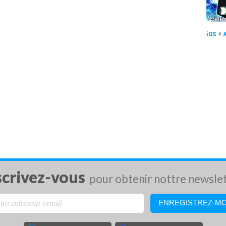
iOS
+
scrivez-vous
pour obtenir nottre newsle