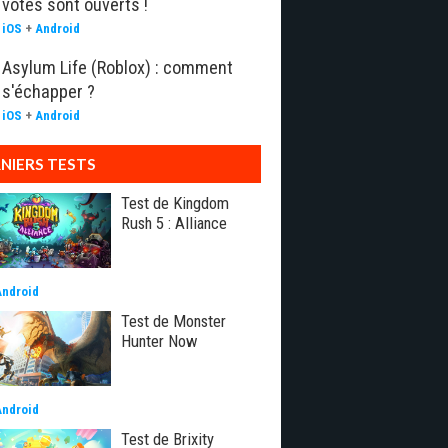
votes sont ouverts !
iOS
+
Android
Asylum Life (Roblox) : comment
s'échapper ?
iOS
+
Android
NIERS TESTS
Test de Kingdom
Rush 5 : Alliance
Android
Test de Monster
Hunter Now
Android
Test de Brixity