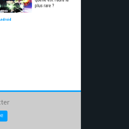
plus rare ?
Android
tter