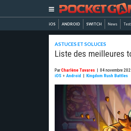
iOS
ANDROID
SWITCH
News
Test
ASTUCES ET SOLUCES
Liste des meilleures 
Par
Charlène Tavares
|
04 novembre 202
iOS
+
Android
|
Kingdom Rush Battles