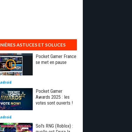
NIÈRES ASTUCES ET SOLUCES
Pocket Gamer France
se met en pause
Android
Pocket Gamer
Awards 2025 : les
votes sont ouverts !
Android
Sol's RNG (Roblox) :
quelle est l'aura la