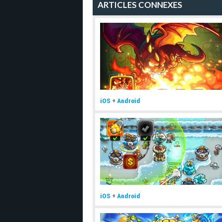
ARTICLES CONNEXES
iOS
+
Android
iOS
+
Android