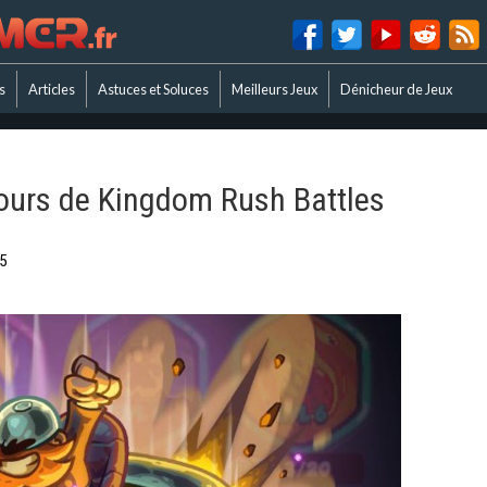
s
Articles
Astuces et Soluces
Meilleurs Jeux
Dénicheur de Jeux
tours de Kingdom Rush Battles
5