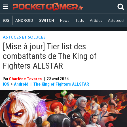
iOS
ANDROID
SWITCH
News
Tests
Articles
Astuces et 
ASTUCES ET SOLUCES
[Mise à jour] Tier list des
combattants de The King of
Fighters ALLSTAR
Par
Charlène Tavares
|
23 avril 2024
iOS
+
Android
|
The King of Fighters ALLSTAR