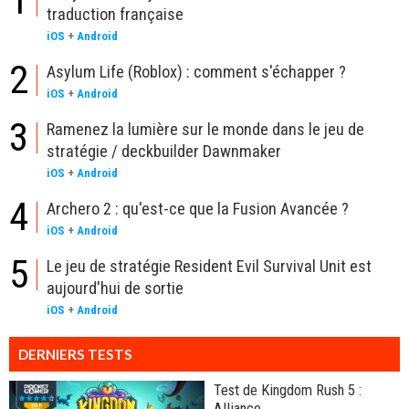
1
traduction française
iOS
+
Android
2
Asylum Life (Roblox) : comment s'échapper ?
iOS
+
Android
3
Ramenez la lumière sur le monde dans le jeu de
stratégie / deckbuilder Dawnmaker
iOS
+
Android
4
Archero 2 : qu'est-ce que la Fusion Avancée ?
iOS
+
Android
5
Le jeu de stratégie Resident Evil Survival Unit est
aujourd'hui de sortie
iOS
+
Android
DERNIERS TESTS
Test de Kingdom Rush 5 :
Alliance