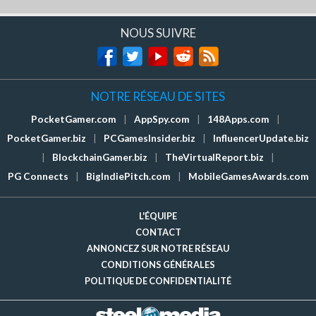
NOUS SUIVRE
NOTRE RÉSEAU DE SITES
PocketGamer.com
|
AppSpy.com
|
148Apps.com
|
PocketGamer.biz
|
PCGamesInsider.biz
|
InfluencerUpdate.biz
|
BlockchainGamer.biz
|
TheVirtualReport.biz
|
PG Connects
|
BigIndiePitch.com
|
MobileGamesAwards.com
L'ÉQUIPE
CONTACT
ANNONCEZ SUR NOTRE RÉSEAU
CONDITIONS GÉNÉRALES
POLITIQUE DE CONFIDENTIALITÉ