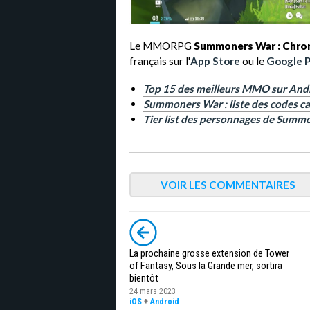
Le MMORPG
Summoners War : Chron
français sur l'
App Store
ou le
Google P
Top 15 des meilleurs MMO sur And
Summoners War : liste des codes c
Tier list des personnages de Summo
VOIR LES COMMENTAIRES
La prochaine grosse extension de Tower
of Fantasy, Sous la Grande mer, sortira
bientôt
24 mars 2023
iOS
+
Android