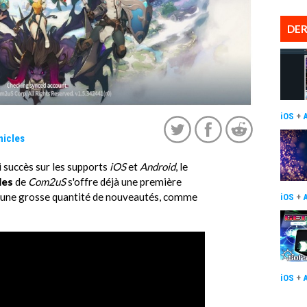
DER
iOS
+
icles
li succès sur les supports
iOS
et
Android
, le
les
de
Com2uS
s'offre déjà une première
d une grosse quantité de nouveautés, comme
iOS
+
iOS
+