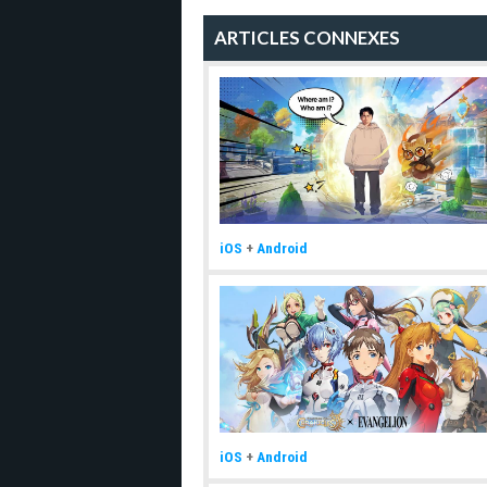
ARTICLES CONNEXES
iOS
+
Android
iOS
+
Android