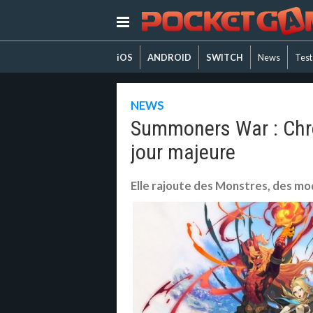
iOS
ANDROID
SWITCH
News
Test
NEWS
Summoners War : Chro
jour majeure
Elle rajoute des Monstres, des m