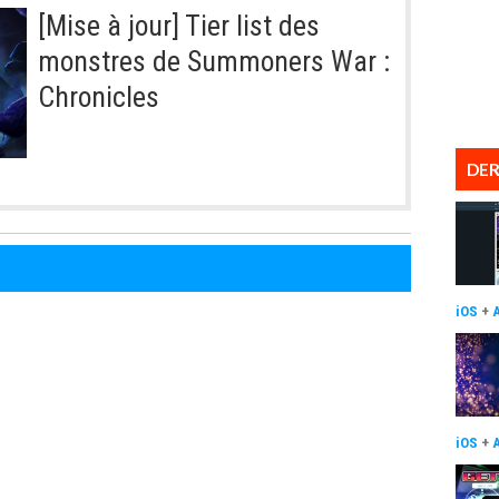
[Mise à jour] Tier list des
monstres de Summoners War :
Chronicles
DER
iOS
+
iOS
+