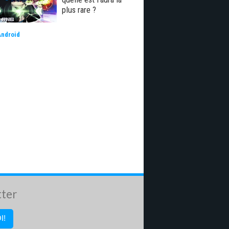
plus rare ?
Android
tter