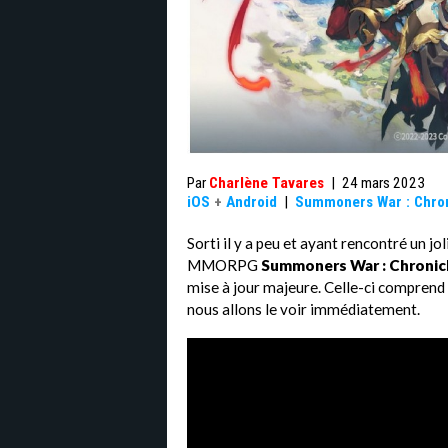
Par
Charlène Tavares
|
24 mars 2023
iOS
+
Android
|
Summoners War : Chron
Sorti il y a peu et ayant rencontré un jo
MMORPG
Summoners War : Chronic
mise à jour majeure. Celle-ci compren
nous allons le voir immédiatement.