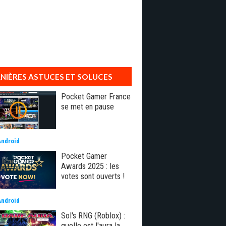
NIÈRES ASTUCES ET SOLUCES
Pocket Gamer France
se met en pause
Android
Pocket Gamer
Awards 2025 : les
votes sont ouverts !
Android
Sol's RNG (Roblox) :
quelle est l'aura la