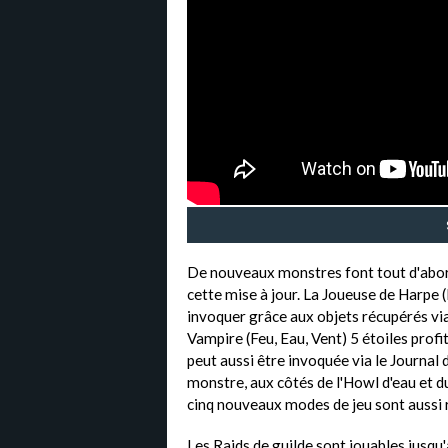
De nouveaux monstres font tout d'abord
cette mise à jour. La Joueuse de Harpe (
invoquer grâce aux objets récupérés via 
Vampire (Feu, Eau, Vent) 5 étoiles profi
peut aussi être invoquée via le Journal
monstre, aux côtés de l'Howl d'eau et d
cinq nouveaux modes de jeu sont aussi
Les Raids de guilde sont jouables jusqu