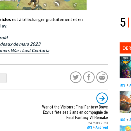
5
icles
est à télécharger gratuitement et en
lay
.
roid
adeaux de mars 2023
DER
ners War : Lost Centuria
iOS
+
War of the Visions : Final Fantasy Brave
Exvius fête ses 3 ans en compagnie de
Final Fantasy VII Remake
iOS
+
24 mars 2023
iOS
+
Android