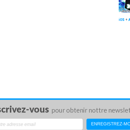
iOS
+
scrivez-vous
pour obtenir nottre newsle