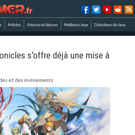
s
Articles
Astuces et Soluces
Meilleurs Jeux
Dénicheur de Jeux
nicles s'offre déjà une mise à
odes et des événements