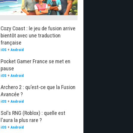
Cozy Coast : le jeu de fusion arrive
bientôt avec une traduction
française
iOS
+
Android
Pocket Gamer France se met en
pause
iOS
+
Android
Archero 2 : qu'est-ce que la Fusion
Avancée ?
iOS
+
Android
Sol's RNG (Roblox) : quelle est
l'aura la plus rare ?
iOS
+
Android