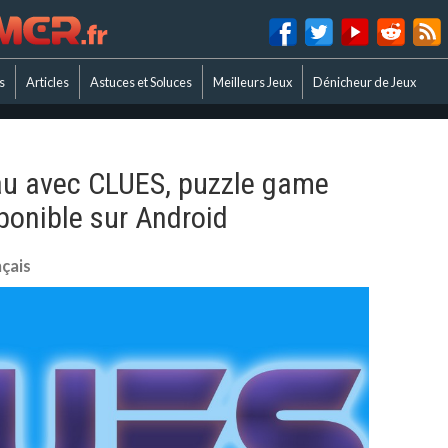
s
Articles
Astuces et Soluces
Meilleurs Jeux
Dénicheur de Jeux
eau avec CLUES, puzzle game
ponible sur Android
çais