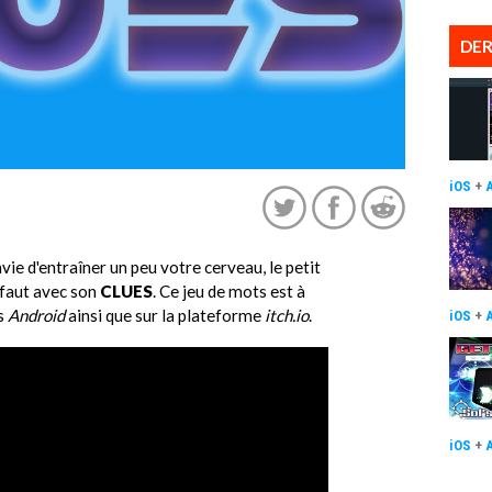
DER
iOS
+
vie d'entraîner un peu votre cerveau, le petit
 faut avec son
CLUES
. Ce jeu de mots est à
ts
Android
ainsi que sur la plateforme
itch.io
.
iOS
+
iOS
+