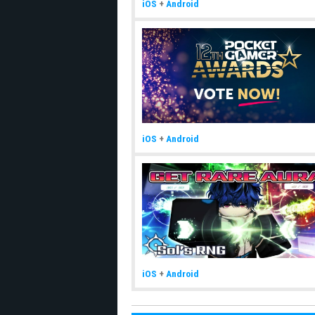
iOS
+
Android
iOS
+
Android
iOS
+
Android