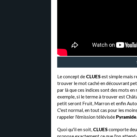
Le concept de
CLUES
est simple mais re
trouver le mot caché en découvrant peti
par là que ces indices sont des mots en r
exemple, si le terme à trouver est Châta
petit seront Fruit, Marron et enfin Aut
C'est normal, en tout cas pour les moins
rappeler l'émission télévisée
Pyramide
Quoi qu'il en soit,
CLUES
comporte deux 
propose exactement ce que l'on attend d