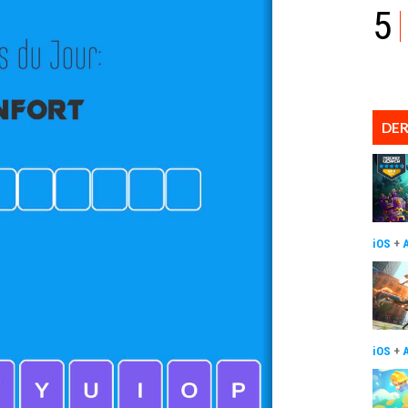
5
DER
iOS
+
iOS
+