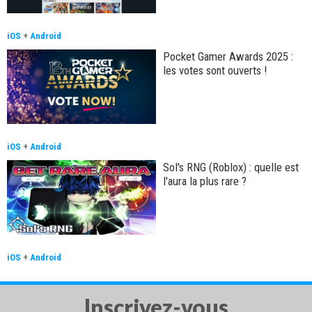
iOS
+
Android
Pocket Gamer Awards 2025 :
les votes sont ouverts !
iOS
+
Android
Sol's RNG (Roblox) : quelle est
l'aura la plus rare ?
iOS
+
Android
Inscrivez-vous