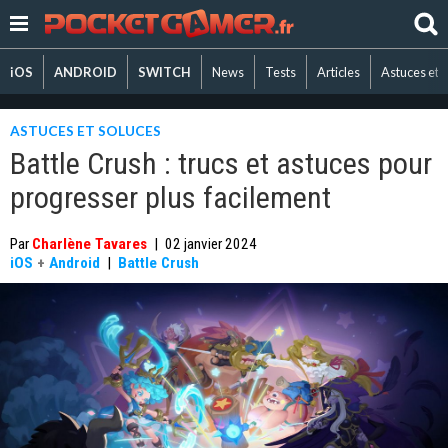
iOS
ANDROID
SWITCH
News
Tests
Articles
Astuces et 
ASTUCES ET SOLUCES
Battle Crush : trucs et astuces pour
progresser plus facilement
Par
Charlène Tavares
|
02 janvier 2024
iOS
+
Android
|
Battle Crush